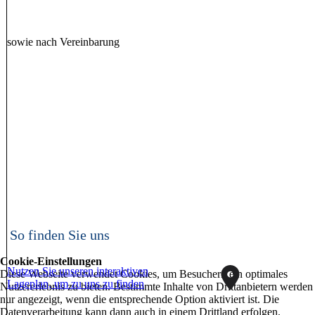
sowie nach Vereinbarung
So finden Sie uns
Cookie-Einstellungen
Nutzen Sie unseren interaktiven
Diese Webseite verwendet Cookies, um Besuchern ein optimales
La­ge­plan, um zu uns zu finden
Nutzererlebnis zu bieten. Bestimmte Inhalte von Drittanbietern werden
nur angezeigt, wenn die entsprechende Option aktiviert ist. Die
Datenverarbeitung kann dann auch in einem Drittland erfolgen.