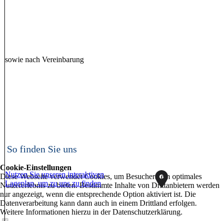
sowie nach Vereinbarung
So finden Sie uns
Cookie-Einstellungen
Nutzen Sie unseren interaktiven
Diese Webseite verwendet Cookies, um Besuchern ein optimales
La­ge­plan, um zu uns zu finden
Nutzererlebnis zu bieten. Bestimmte Inhalte von Drittanbietern werden
nur angezeigt, wenn die entsprechende Option aktiviert ist. Die
Datenverarbeitung kann dann auch in einem Drittland erfolgen.
Weitere Informationen hierzu in der Datenschutzerklärung.