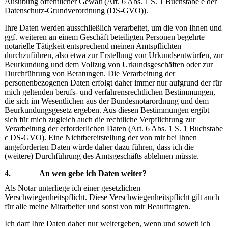
Ausübung öffentlicher Gewalt (Art. 6 Abs. 1 S. 1 Buchstabe e der
Datenschutz-Grundverordnung (DS-GVO)).
Ihre Daten werden ausschließlich verarbeitet, um die von Ihnen und
ggf. weiteren an einem Geschäft beteiligten Personen begehrte
notarielle Tätigkeit entsprechend meinen Amtspflichten
durchzuführen, also etwa zur Erstellung von Urkundsentwürfen, zur
Beurkundung und dem Vollzug von Urkundsgeschäften oder zur
Durchführung von Beratungen. Die Verarbeitung der
personenbezogenen Daten erfolgt daher immer nur aufgrund der für
mich geltenden berufs- und verfahrensrechtlichen Bestimmungen,
die sich im Wesentlichen aus der Bundesnotarordnung und dem
Beurkundungsgesetz ergeben. Aus diesen Bestimmungen ergibt
sich für mich zugleich auch die rechtliche Verpflichtung zur
Verarbeitung der erforderlichen Daten (Art. 6 Abs. 1 S. 1 Buchstabe
c DS-GVO). Eine Nichtbereitstellung der von mir bei Ihnen
angeforderten Daten würde daher dazu führen, dass ich die
(weitere) Durchführung des Amtsgeschäfts ablehnen müsste.
4. An wen gebe ich Daten weiter?
Als Notar unterliege ich einer gesetzlichen
Verschwiegenheitspflicht. Diese Verschwiegenheitspflicht gilt auch
für alle meine Mitarbeiter und sonst von mir Beauftragten.
Ich darf Ihre Daten daher nur weitergeben, wenn und soweit ich