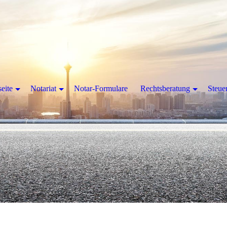
seite
Notariat
Notar-Formulare
Rechtsberatung
Steue