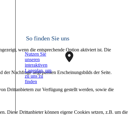
So finden Sie uns
ezeigt, wenn die entsprechende Option aktiviert ist. Die
Nutzen Sie
unseren
interaktiven
La­ge­plan, um
d der Nachfrage angepassten Erscheinungsbilds der Seite.
zu uns zu
finden
on Drittanbietern zur Verfügung gestellt werden, sowie die
den. Diese Drittanbieter können eigene Cookies setzen, z.B. um die